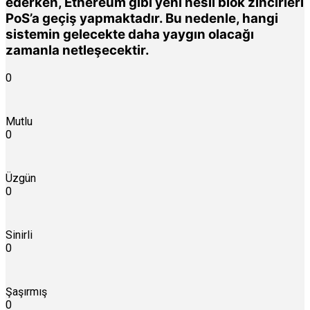
ederken, Ethereum gibi yeni nesil blok zincirleri
PoS’a geçiş yapmaktadır
. Bu nedenle, hangi
sistemin gelecekte daha yaygın olacağı
zamanla netleşecektir.
0
Mutlu
0
Üzgün
0
Sinirli
0
Şaşırmış
0